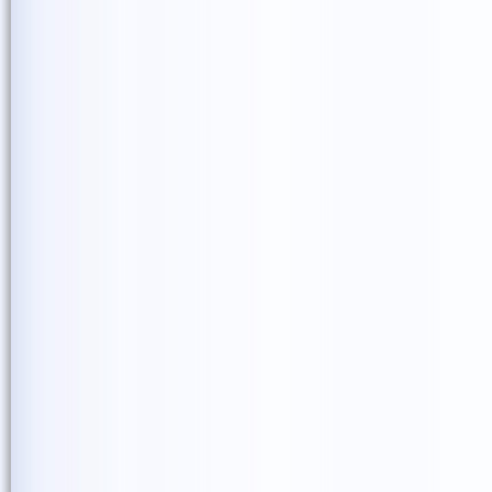
楽しい時間を共にするのが
に盛り上がりました。
最後に、今日ここへ訪問さ
た。
泣いてる方が沢山いました
私もまた泣きそうになりま
した。
帰り際には沢山の「ありが
「一期一会」という言葉の