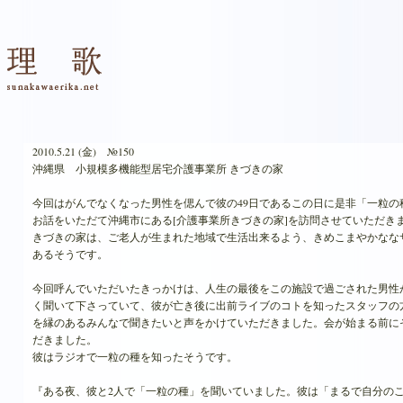
2010.5.21 (金) №150
沖縄県 小規模多機能型居宅介護事業所 きづきの家
今回はがんでなくなった男性を偲んで彼の49日であるこの日に是非「一粒の
お話をいただて沖縄市にある[介護事業所きづきの家]を訪問させていただき
きづきの家は、ご老人が生まれた地域で生活出来るよう、きめこまやかなな
あるそうです。
今回呼んでいただいたきっかけは、人生の最後をこの施設で過ごされた男性
く聞いて下さっていて、彼が亡き後に出前ライブのコトを知ったスタッフの
を縁のあるみんなで聞きたいと声をかけていただきました。会が始まる前に
だきました。
彼はラジオで一粒の種を知ったそうです。
『ある夜、彼と2人で「一粒の種」を聞いていました。彼は「まるで自分の