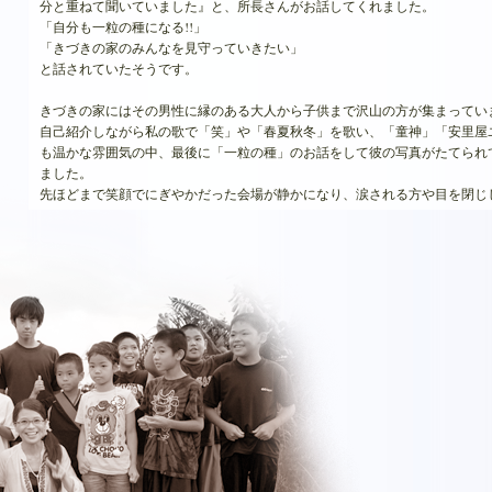
分と重ねて聞いていました』と、所長さんがお話してくれました。
「自分も一粒の種になる!!」
「きづきの家のみんなを見守っていきたい」
と話されていたそうです。
きづきの家にはその男性に縁のある大人から子供まで沢山の方が集まってい
自己紹介しながら私の歌で「笑」や「春夏秋冬」を歌い、「童神」「安里屋
も温かな雰囲気の中、最後に「一粒の種」のお話をして彼の写真がたてられ
ました。
先ほどまで笑顔でにぎやかだった会場が静かになり、涙される方や目を閉じ
た。
その男性を思いながら皆さん聞いてくれているように感じました。
「彼が私達を出会わせてくれたんだね」
「ありがとう」
との言葉をいただき、人と人との出会いの見えない温かな力を感じました。
出会わせてくれた彼に心から感謝します。
ありがとうございます。
たくさんの方に愛されながら生きぬいた彼、この先もずっとずっときづきの
ると思います。
大切な方を思う気持ちが引き寄せてくれた今回のSmile Seed Projectでした。