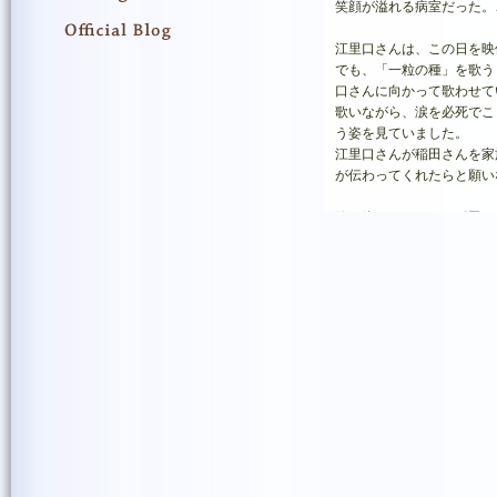
笑顔が溢れる病室だった。
江里口さんは、この日を映
でも、「一粒の種」を歌う
口さんに向かって歌わせて
歌いながら、涙を必死でこ
う姿を見ていました。
江里口さんが稲田さんを家
が伝わってくれたらと願い
歌い終わったあと、稲田さ
稲田さんは満面の笑顔を見
「本当に今日は来てくれて
涙を流しながら江里口さん