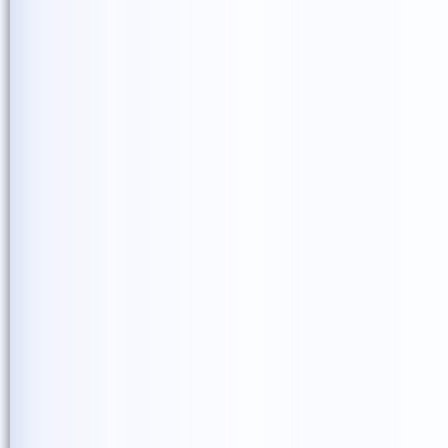
訪問の後、ほどなくして稲
御葬儀の席で、CDの「一
稲田さんのご冥福を心から
そして皆さんにとって、と