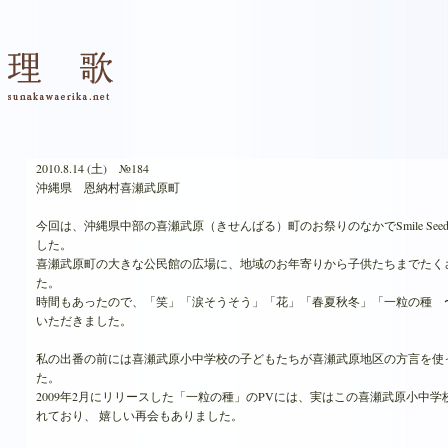
2010.8.14 (土) №184
沖縄県 恩納村喜瀬武原町
今回は、沖縄県中部の喜瀬武原（きせんばる）町のお祭りのなかでSmile Seed 
した。
喜瀬武原町の大きな公民館の広場に、地域のお年寄りから子供たちまでたく
た。
時間もあったので、「笑」「涙そうそう」「花」「春夏秋冬」「一粒の種 
いただきました。
私の出番の前には喜瀬武原小中学校の子どもたちが喜瀬武原地区の方言を使
た。
2009年2月にリリースした「一粒の種」のPVには、実はこの喜瀬武原小中
れており、 嬉しい再会もありました。