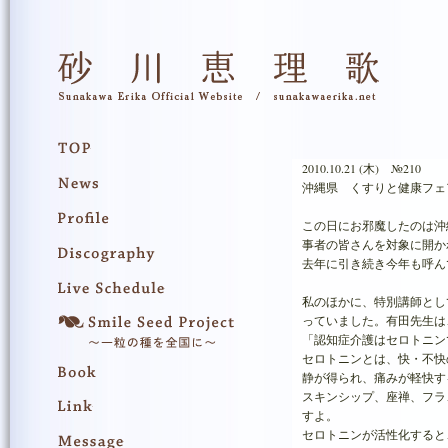
2010.10.21 (木) №210
沖縄県 くすりと健康フェ
この日にお邪魔したのは沖
事者の皆さんを対象に開か
去年に引き続き今年も呼ん
私のほかに、特別講師とし
っていました。有田先生は
「認知症介護はセロトニン
セロトニンとは、快・不快
静が得られ、痛みが軽快す
スキンシップ、座禅、フラ
すよ。
セロトニンが活性化すると