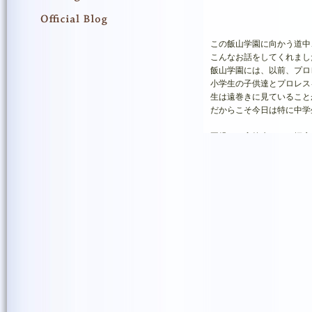
この飯山学園に向かう道中
こんなお話をしてくれまし
飯山学園には、以前、プロ
小学生の子供達とプロレス
生は遠巻きに見ていること
だからこそ今日は特に中学
園児から高校生までの幅広
ました。
歌を交えながら自己紹介と
5〜6人いた中学・高校生
この学園には若くて熱い気
無茶さんのお気持ちを若い
さらにとてもうれしいこと
「今日はありがとう。この
との嬉しい言葉をいただき
園で収穫した柿とりんごを
「また来てね〜」