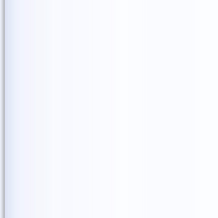
外まで見送ってくれました
そしてそのなかには、中高
ほっとすると同時に、なに
「一粒の種」という歌が、
支えになったとしたらとて
ありがとうございました。
では、また次のSmile Seed Pr