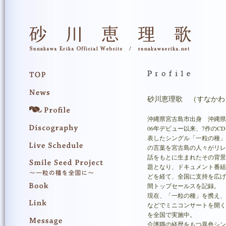
砂川恵理歌 （すなかわ
沖縄県宮古島市出身 沖縄県
06年デビュー以来、7作のCD
表したシングル「一粒の種
の言葉を宮古島の人々がリ
話をもとに生まれたその背
題となり、ドキュメント番
どを経て、全国に支持を広げ
間トップセールスを記録。
現在、「一粒の種」を携え
などでミニコンサートを開く「smil
を全国で実施中。
介護職の経歴をもつ異色シン